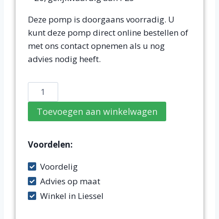
Deze pomp is doorgaans voorradig. U
kunt deze pomp direct online bestellen of
met ons contact opnemen als u nog
advies nodig heeft.
Zwembadpomp
P18
Toevoegen aan winkelwagen
Desjoyaux
Compatible-
10
Voordelen:
aantal
Voordelig
Advies op maat
Winkel in Liessel