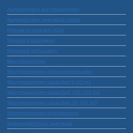
Aanbiedingen warmtepompen
Aanbiedingen zwembadrobots
Nieuwe producten 2024
Shopping elastieken
Shopping stofzuigers
Warmtepompen
Warmtepompen binnenzwembaden
Warmtepompen capaciteit 0-50 m3
Warmtepompen capaciteit 100-150 m3
Warmtepompen capaciteit 50-100 m3
Warmtepompen krachtstroom
Wateronderhoud zwembad