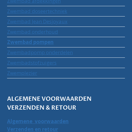
Zwembad afdekkingen
Zwembad doseertechniek
Zwembad Jean Desjoyaux
Zwembad onderhoud
Zwembad pompen
Zwembadpomp onderdelen
Zwembadstofzuigers
Zwemplezier
ALGEMENE VOORWAARDEN
VERZENDEN & RETOUR
Algemene voorwaarden
Verzenden en retour