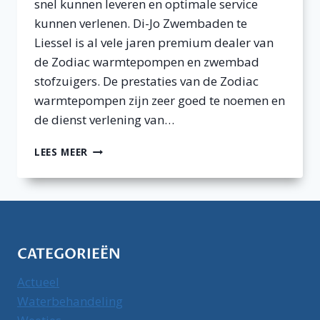
snel kunnen leveren en optimale service
kunnen verlenen. Di-Jo Zwembaden te
Liessel is al vele jaren premium dealer van
de Zodiac warmtepompen en zwembad
stofzuigers. De prestaties van de Zodiac
warmtepompen zijn zeer goed te noemen en
de dienst verlening van…
ZODIAC
LEES MEER
WARMTEPOMP
ZS500
EN
ZS300
KOOP
JE
CATEGORIEËN
BIJ
EEN
Actueel
PREMIUM
DEALER
Waterbehandeling