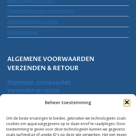
Zwembad pompen
Zwembadpomp onderdelen
Zwembadstofzuigers
Zwemplezier
ALGEMENE VOORWAARDEN
VERZENDEN & RETOUR
Algemene voorwaarden
Verzenden en retour
Herroepingsrecht
Beheer toestemming
PRODUCTEN ZOEKEN
Om de beste ervaringen te bieden, gebruiken we technologieën zoals
cookies om apparaatgegevens op te slaan en/of te raadplegen. Door
Zoeken
toestemming te geven voor deze technologieën kunnen we gegevens
Zoeke
zoals surfgedrag of unieke ID's op deze site verwerken. Het niet geven
naar: