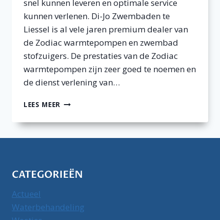
snel kunnen leveren en optimale service
kunnen verlenen. Di-Jo Zwembaden te
Liessel is al vele jaren premium dealer van
de Zodiac warmtepompen en zwembad
stofzuigers. De prestaties van de Zodiac
warmtepompen zijn zeer goed te noemen en
de dienst verlening van…
ZODIAC
LEES MEER
WARMTEPOMP
ZS500
EN
ZS300
KOOP
JE
CATEGORIEËN
BIJ
EEN
Actueel
PREMIUM
DEALER
Waterbehandeling