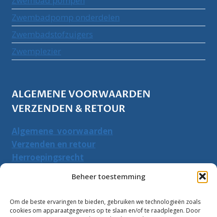
Zwembad pompen
Zwembadpomp onderdelen
Zwembadstofzuigers
Zwemplezier
ALGEMENE VOORWAARDEN
VERZENDEN & RETOUR
Algemene voorwaarden
Verzenden en retour
Herroepingsrecht
Beheer toestemming
PRODUCTEN ZOEKEN
Om de beste ervaringen te bieden, gebruiken we technologieën zoals
Zoeken
Zoeke
cookies om apparaatgegevens op te slaan en/of te raadplegen. Door
naar: