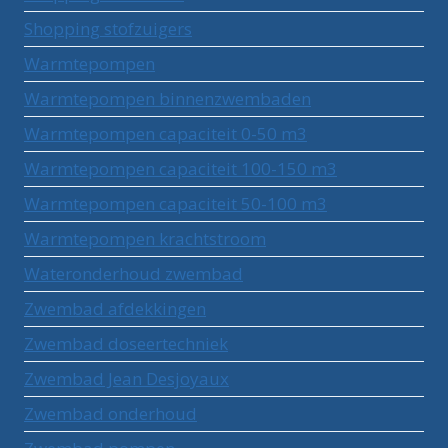
Shopping stofzuigers
Warmtepompen
Warmtepompen binnenzwembaden
Warmtepompen capaciteit 0-50 m3
Warmtepompen capaciteit 100-150 m3
Warmtepompen capaciteit 50-100 m3
Warmtepompen krachtstroom
Wateronderhoud zwembad
Zwembad afdekkingen
Zwembad doseertechniek
Zwembad Jean Desjoyaux
Zwembad onderhoud