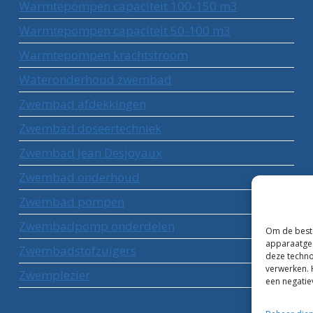
Warmtepompen capaciteit 100-150 m3
Warmtepompen capaciteit 50-100 m3
Warmtepompen krachtstroom
Wateronderhoud zwembad
Zwembad afdekkingen
Zwembad doseertechniek
Zwembad Jean Desjoyaux
Zwembad onderhoud
Zwembad pompen
Zwembadpomp onderdelen
Om de beste
apparaatgeg
Zwembadstofzuigers
deze techno
verwerken. 
Zwemplezier
een negatie