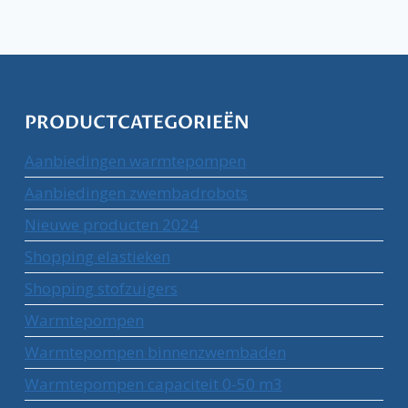
PRODUCTCATEGORIEËN
Aanbiedingen warmtepompen
Aanbiedingen zwembadrobots
Nieuwe producten 2024
Shopping elastieken
Shopping stofzuigers
Warmtepompen
Warmtepompen binnenzwembaden
Warmtepompen capaciteit 0-50 m3