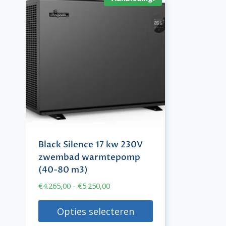
Black Silence 17 kw 230V
zwembad warmtepomp
(40-80 m3)
Prijsklasse:
€
4.265,00
-
€
5.250,00
€4.265,00
tot
Opties selecteren
€5.250,00