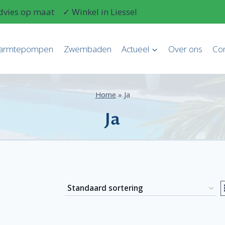
dvies op maat
✓ Winkel in Liessel
armtepompen
Zwembaden
Actueel
Over ons
Con
Home
»
Ja
Ja