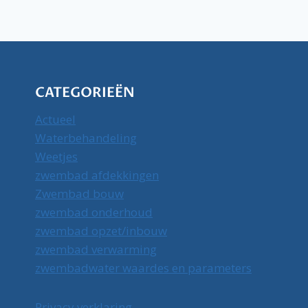
CATEGORIEËN
Actueel
Waterbehandeling
Weetjes
zwembad afdekkingen
Zwembad bouw
zwembad onderhoud
zwembad opzet/inbouw
zwembad verwarming
zwembadwater waardes en parameters
Privacy verklaring