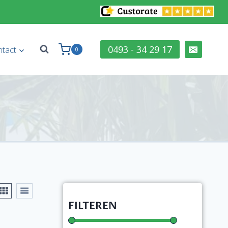
0493 - 34 29 17
tact
0
FILTEREN