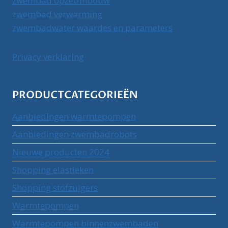
zwembad opzet/inbouw
zwembad verwarming
zwembadwater waardes en parameters
Privacy verklaring
PRODUCTCATEGORIEËN
Aanbiedingen warmtepompen
Aanbiedingen zwembadrobots
Nieuwe producten 2024
Shopping elastieken
Shopping stofzuigers
Warmtepompen
Warmtepompen binnenzwembaden