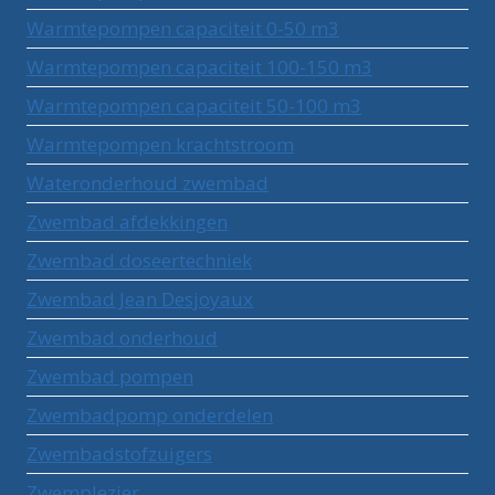
Warmtepompen capaciteit 0-50 m3
Warmtepompen capaciteit 100-150 m3
Warmtepompen capaciteit 50-100 m3
Warmtepompen krachtstroom
Wateronderhoud zwembad
Zwembad afdekkingen
Zwembad doseertechniek
Zwembad Jean Desjoyaux
Zwembad onderhoud
Zwembad pompen
Zwembadpomp onderdelen
Zwembadstofzuigers
Zwemplezier