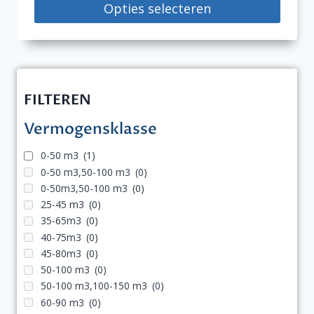
tot
Opties selecteren
€4.960,00
Dit
product
heeft
meerdere
FILTEREN
variaties.
Vermogensklasse
Deze
optie
0-50 m3
(1)
kan
0-50 m3,50-100 m3
(0)
gekozen
0-50m3,50-100 m3
(0)
worden
25-45 m3
(0)
op
35-65m3
(0)
40-75m3
(0)
de
45-80m3
(0)
productpagina
50-100 m3
(0)
50-100 m3,100-150 m3
(0)
60-90 m3
(0)