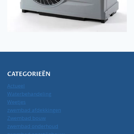
CATEGORIEËN
Actueel
Waterbehandeling
Weetjes
zwembad afdekkingen
Zwembad bouw
zwembad onderhoud