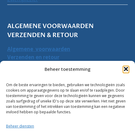
ALGEMENE VOORWAARDEN
VERZENDEN & RETOUR
Algemene voorwaarden
Verzenden en retour
Herroepingsrecht
Beheer toestemming
PRODUCTEN ZOEKEN
Om de beste ervaringen te bieden, gebruiken we technologieën zoals
cookies om apparaatgegevens op te slaan en/of te raadplegen. Door
Zoeken
toestemming te geven voor deze technologieën kunnen we gegevens
Zoeke
zoals surfgedrag of unieke ID's op deze site verwerken. Het niet geven
naar:
van toestemming of het intrekken van toestemming kan een negatieve
invloed hebben op bepaalde functies.
Klantbeoordelingen:
Beheer diensten
10