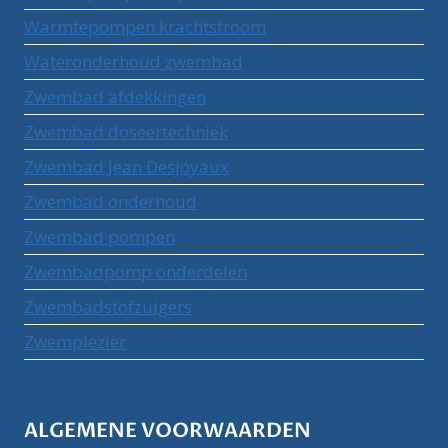
Warmtepompen krachtstroom
Wateronderhoud zwembad
Zwembad afdekkingen
Zwembad doseertechniek
Zwembad Jean Desjoyaux
Zwembad onderhoud
Zwembad pompen
Zwembadpomp onderdelen
Zwembadstofzuigers
Zwemplezier
ALGEMENE VOORWAARDEN