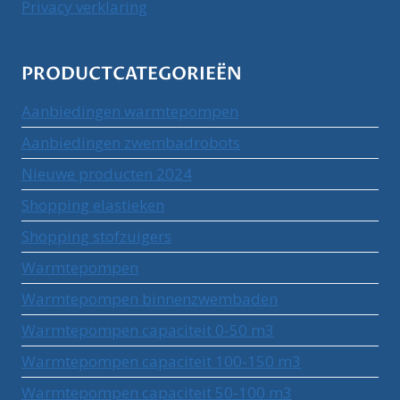
Privacy verklaring
PRODUCTCATEGORIEËN
Aanbiedingen warmtepompen
Aanbiedingen zwembadrobots
Nieuwe producten 2024
Shopping elastieken
Shopping stofzuigers
Warmtepompen
Warmtepompen binnenzwembaden
Warmtepompen capaciteit 0-50 m3
Warmtepompen capaciteit 100-150 m3
Warmtepompen capaciteit 50-100 m3