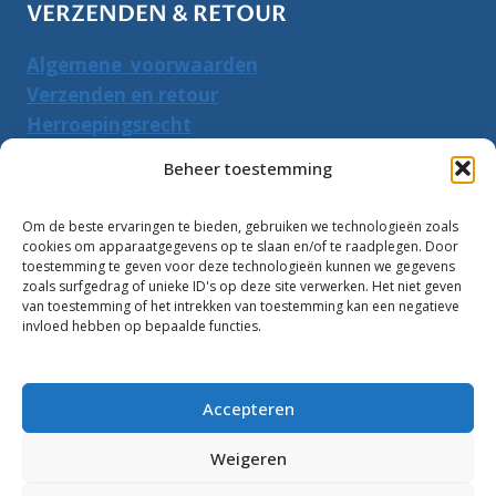
VERZENDEN & RETOUR
Algemene voorwaarden
Verzenden en retour
Herroepingsrecht
Beheer toestemming
PRODUCTEN ZOEKEN
Om de beste ervaringen te bieden, gebruiken we technologieën zoals
Zoeken
Zoeke
cookies om apparaatgegevens op te slaan en/of te raadplegen. Door
naar:
toestemming te geven voor deze technologieën kunnen we gegevens
zoals surfgedrag of unieke ID's op deze site verwerken. Het niet geven
van toestemming of het intrekken van toestemming kan een negatieve
Klantbeoordelingen:
invloed hebben op bepaalde functies.
10
Accepteren
Weigeren