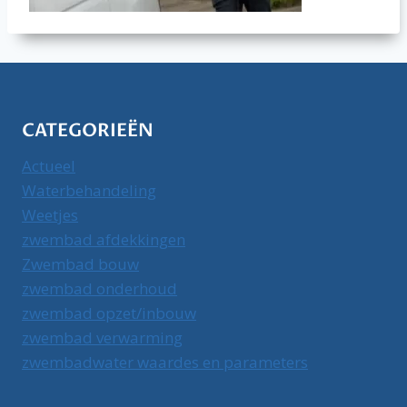
CATEGORIEËN
Actueel
Waterbehandeling
Weetjes
zwembad afdekkingen
Zwembad bouw
zwembad onderhoud
zwembad opzet/inbouw
zwembad verwarming
zwembadwater waardes en parameters