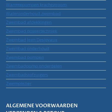
Warmtepompen krachtstroom
Wateronderhoud zwembad
Zwembad afdekkingen
Zwembad doseertechniek
Zwembad Jean Desjoyaux
Zwembad onderhoud
Zwembad pompen
Zwembadpomp onderdelen
Zwembadstofzuigers
Zwemplezier
ALGEMENE VOORWAARDEN