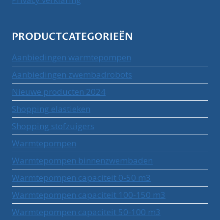
PRODUCTCATEGORIEËN
Aanbiedingen warmtepompen
Aanbiedingen zwembadrobots
Nieuwe producten 2024
Shopping elastieken
Shopping stofzuigers
Warmtepompen
Warmtepompen binnenzwembaden
Warmtepompen capaciteit 0-50 m3
Warmtepompen capaciteit 100-150 m3
Warmtepompen capaciteit 50-100 m3