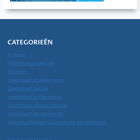
CATEGORIEËN
Actueel
Waterbehandeling
Weetjes
zwembad afdekkingen
Zwembad bouw
zwembad onderhoud
zwembad opzet/inbouw
zwembad verwarming
zwembadwater waardes en parameters
Privacy verklaring