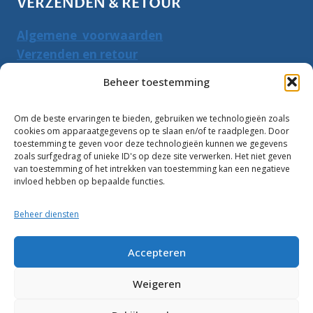
VERZENDEN & RETOUR
Algemene voorwaarden
Verzenden en retour
Herroepingsrecht
Beheer toestemming
PRODUCTEN ZOEKEN
Om de beste ervaringen te bieden, gebruiken we technologieën zoals
cookies om apparaatgegevens op te slaan en/of te raadplegen. Door
Zoeken
toestemming te geven voor deze technologieën kunnen we gegevens
Zoeke
zoals surfgedrag of unieke ID's op deze site verwerken. Het niet geven
naar:
van toestemming of het intrekken van toestemming kan een negatieve
invloed hebben op bepaalde functies.
Klantbeoordelingen:
Beheer diensten
10
Accepteren
Weigeren