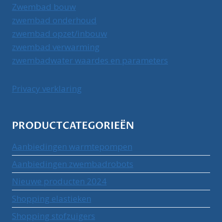
Zwembad bouw
zwembad onderhoud
zwembad opzet/inbouw
zwembad verwarming
zwembadwater waardes en parameters
Privacy verklaring
PRODUCTCATEGORIEËN
Aanbiedingen warmtepompen
Aanbiedingen zwembadrobots
Nieuwe producten 2024
Shopping elastieken
Shopping stofzuigers