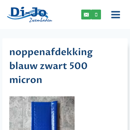
Doorgaan
naar
inhoud
noppenafdekking
blauw zwart 500
micron