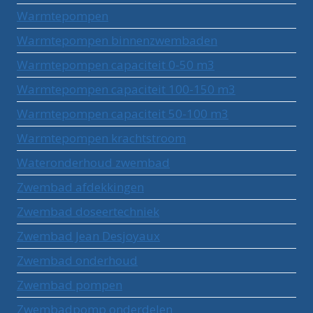
Warmtepompen
Warmtepompen binnenzwembaden
Warmtepompen capaciteit 0-50 m3
Warmtepompen capaciteit 100-150 m3
Warmtepompen capaciteit 50-100 m3
Warmtepompen krachtstroom
Wateronderhoud zwembad
Zwembad afdekkingen
Zwembad doseertechniek
Zwembad Jean Desjoyaux
Zwembad onderhoud
Zwembad pompen
Zwembadpomp onderdelen