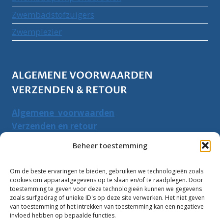
Zwembadstofzuigers
Zwemplezier
ALGEMENE VOORWAARDEN
VERZENDEN & RETOUR
Algemene voorwaarden
Verzenden en retour
Herroepingsrecht
Beheer toestemming
PRODUCTEN ZOEKEN
Om de beste ervaringen te bieden, gebruiken we technologieën zoals
cookies om apparaatgegevens op te slaan en/of te raadplegen. Door
Zoeken
toestemming te geven voor deze technologieën kunnen we gegevens
Zoeke
zoals surfgedrag of unieke ID's op deze site verwerken. Het niet geven
naar:
van toestemming of het intrekken van toestemming kan een negatieve
invloed hebben op bepaalde functies.