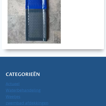
CATEGORIEËN
Actueel
Waterbehandeling
Weetjes
zwembad afdekkingen