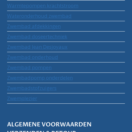
Warmtepompen krachtstroom
Wateronderhoud zwembad
Zwembad afdekkingen
Zwembad doseertechniek
Zwembad Jean Desjoyaux
Zwembad onderhoud
Zwembad pompen
Zwembadpomp onderdelen
Zwembadstofzuigers
Zwemplezier
ALGEMENE VOORWAARDEN