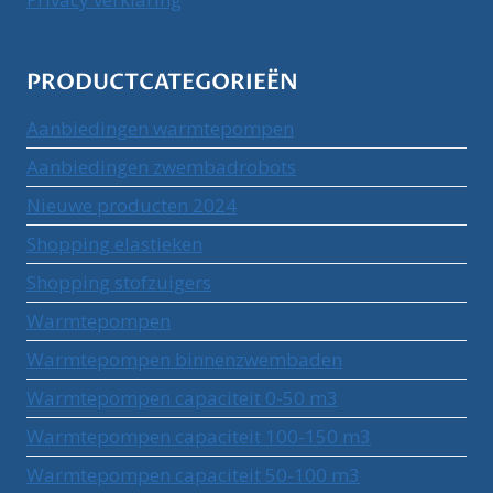
PRODUCTCATEGORIEËN
Aanbiedingen warmtepompen
Aanbiedingen zwembadrobots
Nieuwe producten 2024
Shopping elastieken
Shopping stofzuigers
Warmtepompen
Warmtepompen binnenzwembaden
Warmtepompen capaciteit 0-50 m3
Warmtepompen capaciteit 100-150 m3
Warmtepompen capaciteit 50-100 m3