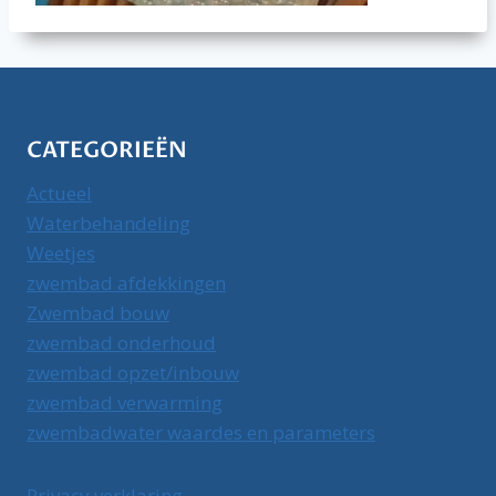
CATEGORIEËN
Actueel
Waterbehandeling
Weetjes
zwembad afdekkingen
Zwembad bouw
zwembad onderhoud
zwembad opzet/inbouw
zwembad verwarming
zwembadwater waardes en parameters
Privacy verklaring