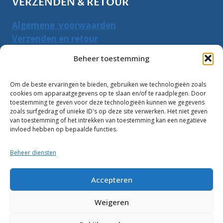
VERZENDEN & RETOUR
Algemene voorwaarden
Verzenden en retour
Herroepingsrecht
Beheer toestemming
PRODUCTEN ZOEKEN
Om de beste ervaringen te bieden, gebruiken we technologieën zoals
cookies om apparaatgegevens op te slaan en/of te raadplegen. Door
Zoeken
toestemming te geven voor deze technologieën kunnen we gegevens
Zoeke
zoals surfgedrag of unieke ID's op deze site verwerken. Het niet geven
naar:
van toestemming of het intrekken van toestemming kan een negatieve
invloed hebben op bepaalde functies.
Klantbeoordelingen:
Beheer diensten
10
Accepteren
Weigeren