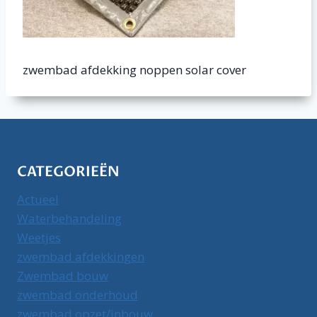
zwembad afdekking noppen solar cover
CATEGORIEËN
Actueel
Waterbehandeling
Weetjes
zwembad afdekkingen
Zwembad bouw
zwembad onderhoud
zwembad opzet/inbouw