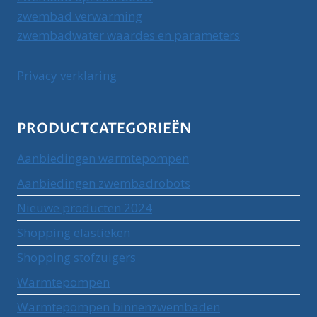
zwembad verwarming
zwembadwater waardes en parameters
Privacy verklaring
PRODUCTCATEGORIEËN
Aanbiedingen warmtepompen
Aanbiedingen zwembadrobots
Nieuwe producten 2024
Shopping elastieken
Shopping stofzuigers
Warmtepompen
Warmtepompen binnenzwembaden