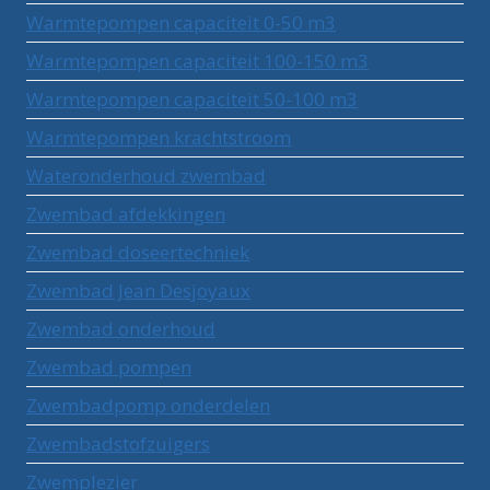
Warmtepompen capaciteit 0-50 m3
Warmtepompen capaciteit 100-150 m3
Warmtepompen capaciteit 50-100 m3
Warmtepompen krachtstroom
Wateronderhoud zwembad
Zwembad afdekkingen
Zwembad doseertechniek
Zwembad Jean Desjoyaux
Zwembad onderhoud
Zwembad pompen
Zwembadpomp onderdelen
Zwembadstofzuigers
Zwemplezier