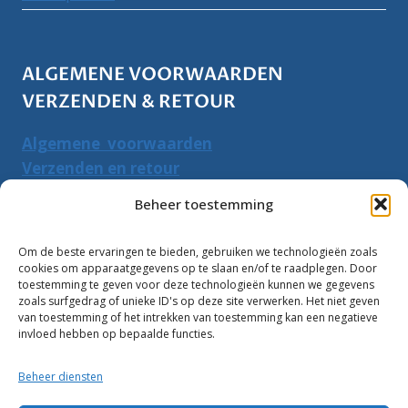
ALGEMENE VOORWAARDEN
VERZENDEN & RETOUR
Algemene voorwaarden
Verzenden en retour
Herroepingsrecht
Beheer toestemming
PRODUCTEN ZOEKEN
Om de beste ervaringen te bieden, gebruiken we technologieën zoals
cookies om apparaatgegevens op te slaan en/of te raadplegen. Door
Zoeken
toestemming te geven voor deze technologieën kunnen we gegevens
Zoeke
zoals surfgedrag of unieke ID's op deze site verwerken. Het niet geven
naar:
van toestemming of het intrekken van toestemming kan een negatieve
invloed hebben op bepaalde functies.
Klantbeoordelingen:
Beheer diensten
10