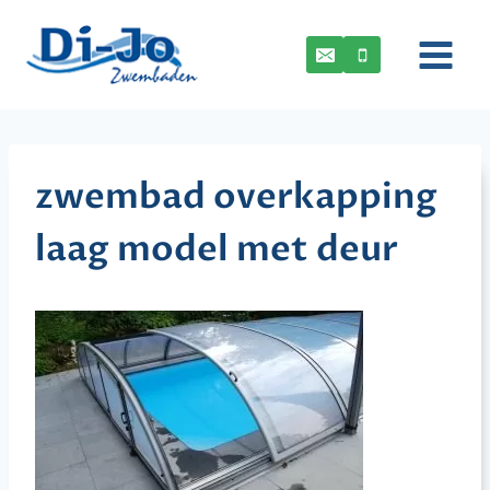
Doorgaan
naar
inhoud
zwembad overkapping
laag model met deur