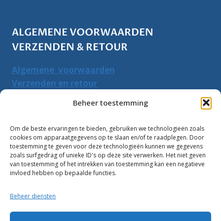
ALGEMENE VOORWAARDEN
VERZENDEN & RETOUR
Algemene voorwaarden
Verzenden en retour
Herroepingsrecht
Beheer toestemming
PRODUCTEN ZOEKEN
Om de beste ervaringen te bieden, gebruiken we technologieën zoals
cookies om apparaatgegevens op te slaan en/of te raadplegen. Door
Zoeken
toestemming te geven voor deze technologieën kunnen we gegevens
Zoeke
zoals surfgedrag of unieke ID's op deze site verwerken. Het niet geven
naar:
van toestemming of het intrekken van toestemming kan een negatieve
invloed hebben op bepaalde functies.
Klantbeoordelingen:
Beheer diensten
10