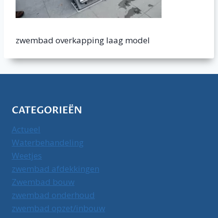
zwembad overkapping laag model
CATEGORIEËN
Actueel
Waterbehandeling
Weetjes
zwembad afdekkingen
Zwembad bouw
zwembad onderhoud
zwembad opzet/inbouw