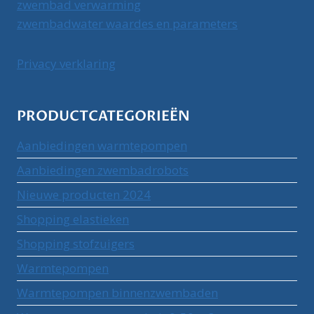
zwembad verwarming
zwembadwater waardes en parameters
Privacy verklaring
PRODUCTCATEGORIEËN
Aanbiedingen warmtepompen
Aanbiedingen zwembadrobots
Nieuwe producten 2024
Shopping elastieken
Shopping stofzuigers
Warmtepompen
Warmtepompen binnenzwembaden