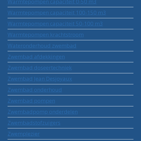
Warmtepompen capaciteit 0-50 m3
Warmtepompen capaciteit 100-150 m3
Warmtepompen capaciteit 50-100 m3
Warmtepompen krachtstroom
Wateronderhoud zwembad
Zwembad afdekkingen
Zwembad doseertechniek
Zwembad Jean Desjoyaux
Zwembad onderhoud
Zwembad pompen
Zwembadpomp onderdelen
Zwembadstofzuigers
Zwemplezier