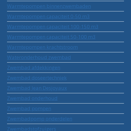
Warmtepompen binnenzwembaden
Warmtepompen capaciteit 0-50 m3
Warmtepompen capaciteit 100-150 m3
Warmtepompen capaciteit 50-100 m3
Warmtepompen krachtstroom
Wateronderhoud zwembad
Zwembad afdekkingen
Zwembad doseertechniek
Zwembad Jean Desjoyaux
Zwembad onderhoud
Zwembad pompen
Zwembadpomp onderdelen
Zwembadstofzuigers