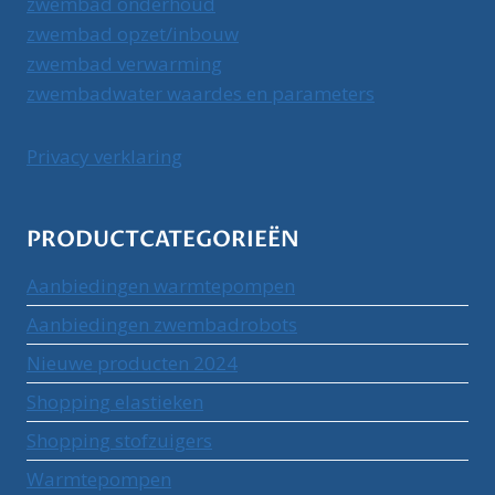
zwembad onderhoud
zwembad opzet/inbouw
zwembad verwarming
zwembadwater waardes en parameters
Privacy verklaring
PRODUCTCATEGORIEËN
Aanbiedingen warmtepompen
Aanbiedingen zwembadrobots
Nieuwe producten 2024
Shopping elastieken
Shopping stofzuigers
Warmtepompen