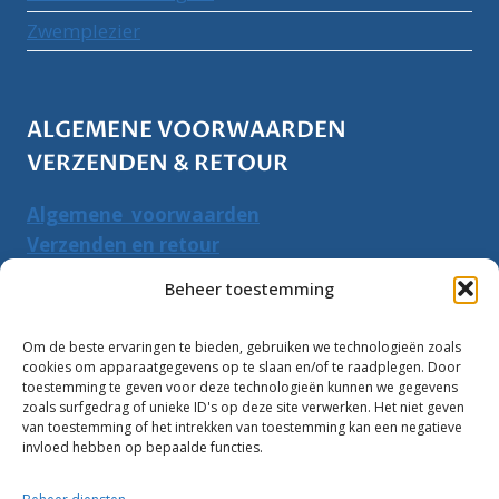
Zwemplezier
ALGEMENE VOORWAARDEN
VERZENDEN & RETOUR
Algemene voorwaarden
Verzenden en retour
Herroepingsrecht
Beheer toestemming
PRODUCTEN ZOEKEN
Om de beste ervaringen te bieden, gebruiken we technologieën zoals
cookies om apparaatgegevens op te slaan en/of te raadplegen. Door
Zoeken
toestemming te geven voor deze technologieën kunnen we gegevens
Zoeke
zoals surfgedrag of unieke ID's op deze site verwerken. Het niet geven
naar:
van toestemming of het intrekken van toestemming kan een negatieve
invloed hebben op bepaalde functies.
Klantbeoordelingen: