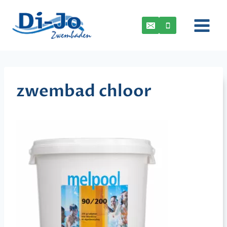
Doorgaan
naar
inhoud
zwembad chloor