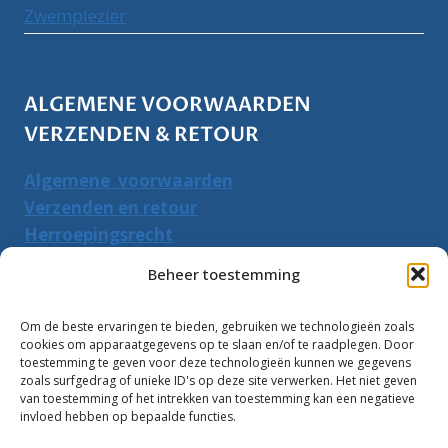
Zwemplezier
ALGEMENE VOORWAARDEN
VERZENDEN & RETOUR
Algemene voorwaarden
Verzenden en retour
Herroepingsrecht
Beheer toestemming
PRODUCTEN ZOEKEN
Om de beste ervaringen te bieden, gebruiken we technologieën zoals
Zoeken
Zoeke
cookies om apparaatgegevens op te slaan en/of te raadplegen. Door
naar:
toestemming te geven voor deze technologieën kunnen we gegevens
zoals surfgedrag of unieke ID's op deze site verwerken. Het niet geven
van toestemming of het intrekken van toestemming kan een negatieve
Klantbeoordelingen:
invloed hebben op bepaalde functies.
10