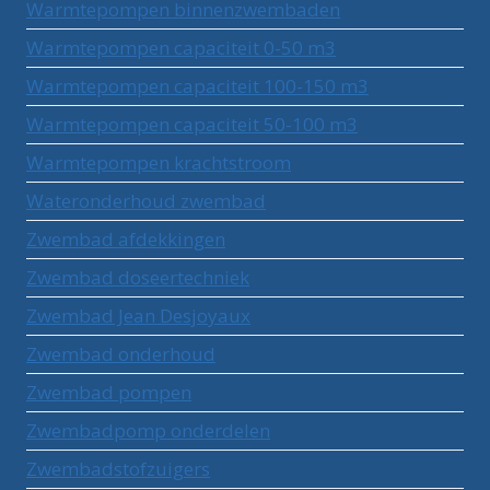
Warmtepompen binnenzwembaden
Warmtepompen capaciteit 0-50 m3
Warmtepompen capaciteit 100-150 m3
Warmtepompen capaciteit 50-100 m3
Warmtepompen krachtstroom
Wateronderhoud zwembad
Zwembad afdekkingen
Zwembad doseertechniek
Zwembad Jean Desjoyaux
Zwembad onderhoud
Zwembad pompen
Zwembadpomp onderdelen
Zwembadstofzuigers