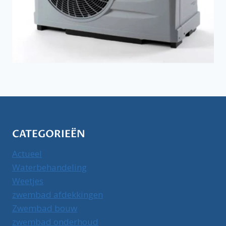
CATEGORIEËN
Actueel
Waterbehandeling
Weetjes
zwembad afdekkingen
Zwembad bouw
zwembad onderhoud