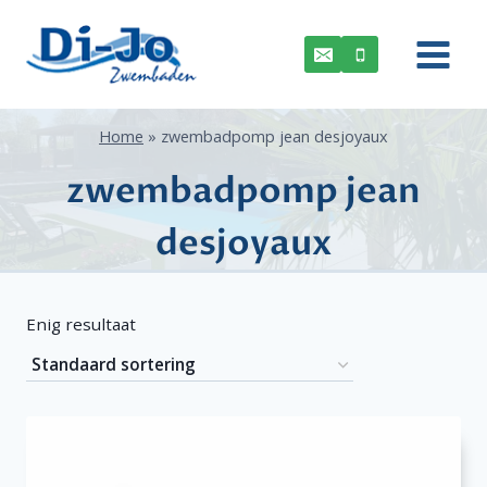
Doorgaan
naar
inhoud
Home
»
zwembadpomp jean desjoyaux
zwembadpomp jean
desjoyaux
Enig resultaat