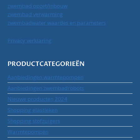
zwembad opzet/inbouw
zwembad verwarming
zwembadwater waardes en parameters
Privacy verklaring
PRODUCTCATEGORIEËN
Aanbiedingen warmtepompen
Aanbiedingen zwembadrobots
Nieuwe producten 2024
Shopping elastieken
Shopping stofzuigers
Warmtepompen