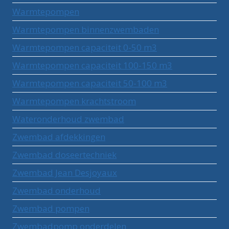
Warmtepompen
Warmtepompen binnenzwembaden
Warmtepompen capaciteit 0-50 m3
Warmtepompen capaciteit 100-150 m3
Warmtepompen capaciteit 50-100 m3
Warmtepompen krachtstroom
Wateronderhoud zwembad
Zwembad afdekkingen
Zwembad doseertechniek
Zwembad Jean Desjoyaux
Zwembad onderhoud
Zwembad pompen
Zwembadpomp onderdelen