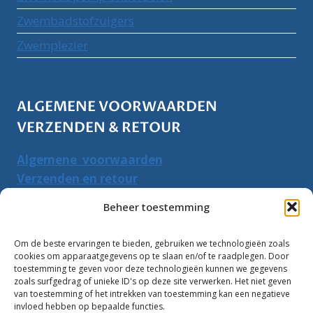
Zwembadstofzuigers
Zwemplezier
ALGEMENE VOORWAARDEN
VERZENDEN & RETOUR
Algemene voorwaarden
Verzenden en retour
Herroepingsrecht
Beheer toestemming
PRODUCTEN ZOEKEN
Om de beste ervaringen te bieden, gebruiken we technologieën zoals
cookies om apparaatgegevens op te slaan en/of te raadplegen. Door
Zoeken
toestemming te geven voor deze technologieën kunnen we gegevens
Zoeke
zoals surfgedrag of unieke ID's op deze site verwerken. Het niet geven
naar:
van toestemming of het intrekken van toestemming kan een negatieve
invloed hebben op bepaalde functies.