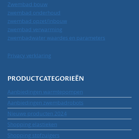
Zwembad bouw
zwembad onderhoud
zwembad opzet/inbouw
zwembad verwarming
zwembadwater waardes en parameters
Privacy verklaring
PRODUCTCATEGORIEËN
Aanbiedingen warmtepompen
Aanbiedingen zwembadrobots
Nieuwe producten 2024
Shopping elastieken
Shopping stofzuigers