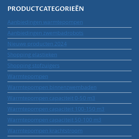
PRODUCTCATEGORIEËN
Aanbiedingen warmtepompen
Aanbiedingen zwembadrobots
Nieuwe producten 2024
Shopping elastieken
Shopping stofzuigers
Warmtepompen
Warmtepompen binnenzwembaden
Warmtepompen capaciteit 0-50 m3
Warmtepompen capaciteit 100-150 m3
Warmtepompen capaciteit 50-100 m3
Warmtepompen krachtstroom