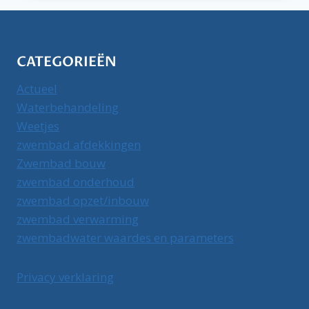
VAN
BUBBELBAD
OF
SPA
CATEGORIEËN
Actueel
Waterbehandeling
Weetjes
zwembad afdekkingen
Zwembad bouw
zwembad onderhoud
zwembad opzet/inbouw
zwembad verwarming
zwembadwater waardes en parameters
Privacy verklaring