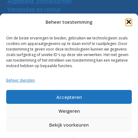
Algemene voorwaarden
Verzenden en retour
Herroepingsrecht
Beheer toestemming
PRODUCTEN ZOEKEN
Om de beste ervaringen te bieden, gebruiken we technologieën zoals
cookies om apparaatgegevens op te slaan en/of te raadplegen. Door
Zoeken
toestemming te geven voor deze technologieën kunnen we gegevens
Zoeke
zoals surfgedrag of unieke ID's op deze site verwerken. Het niet geven
naar:
van toestemming of het intrekken van toestemming kan een negatieve
invloed hebben op bepaalde functies.
Klantbeoordelingen:
Beheer diensten
10
Accepteren
Weigeren
Bekijk voorkeuren
© 2026 Zwembadwater.info