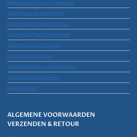
Wateronderhoud zwembad
Zwembad afdekkingen
Zwembad doseertechniek
Zwembad Jean Desjoyaux
Zwembad onderhoud
Zwembad pompen
Zwembadpomp onderdelen
Zwembadstofzuigers
Zwemplezier
ALGEMENE VOORWAARDEN
VERZENDEN & RETOUR