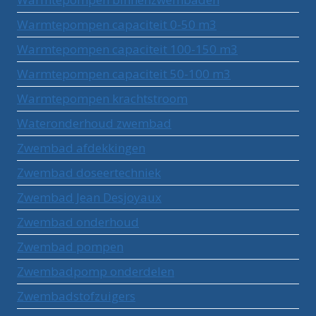
Warmtepompen capaciteit 0-50 m3
Warmtepompen capaciteit 100-150 m3
Warmtepompen capaciteit 50-100 m3
Warmtepompen krachtstroom
Wateronderhoud zwembad
Zwembad afdekkingen
Zwembad doseertechniek
Zwembad Jean Desjoyaux
Zwembad onderhoud
Zwembad pompen
Zwembadpomp onderdelen
Zwembadstofzuigers