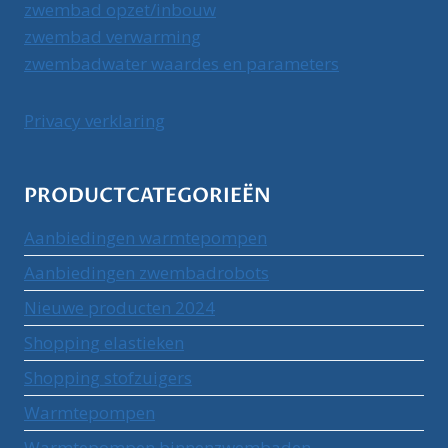
zwembad opzet/inbouw
zwembad verwarming
zwembadwater waardes en parameters
Privacy verklaring
PRODUCTCATEGORIEËN
Aanbiedingen warmtepompen
Aanbiedingen zwembadrobots
Nieuwe producten 2024
Shopping elastieken
Shopping stofzuigers
Warmtepompen
Warmtepompen binnenzwembaden