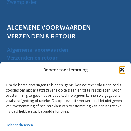
Zwemplezier
ALGEMENE VOORWAARDEN
VERZENDEN & RETOUR
Algemene voorwaarden
Verzenden en retour
Herroepingsrecht
Beheer toestemming
PRODUCTEN ZOEKEN
Om de beste ervaringen te bieden, gebruiken we technologieën zoals
cookies om apparaatgegevens op te slaan en/of te raadplegen. Door
Zoeken
toestemming te geven voor deze technologieën kunnen we gegevens
Zoeke
zoals surfgedrag of unieke ID's op deze site verwerken. Het niet geven
naar:
van toestemming of het intrekken van toestemming kan een negatieve
invloed hebben op bepaalde functies.
Klantbeoordelingen:
Beheer diensten
10