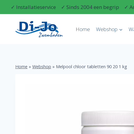
Doorgaan
✓ Installatieservice
✓ Sinds 2004 een begrip
✓ A
naar
inhoud
Home
Webshop
W
Home
»
Webshop
»
Melpool chloor tabletten 90 20 1 kg