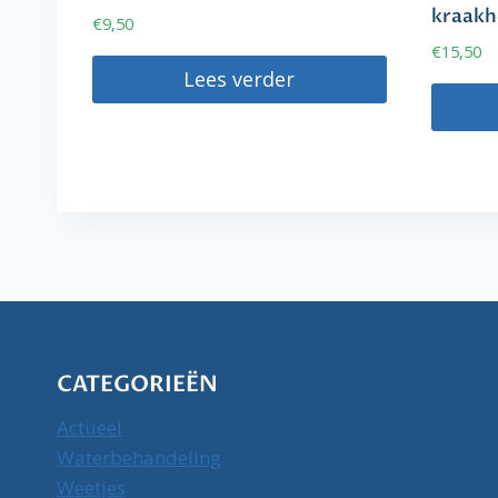
kraakh
€
9,50
€
15,50
Lees verder
CATEGORIEËN
Actueel
Waterbehandeling
Weetjes