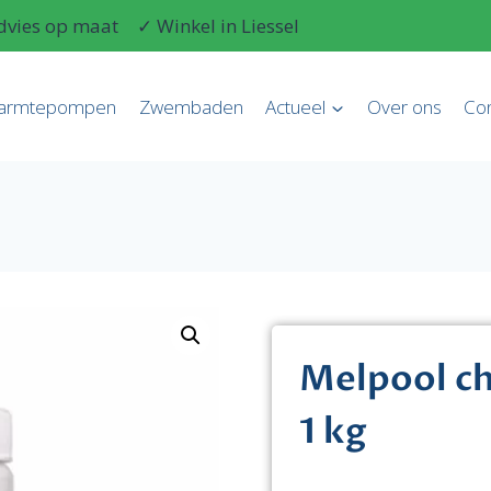
dvies op maat
✓ Winkel in Liessel
armtepompen
Zwembaden
Actueel
Over ons
Con
Melpool ch
1 kg