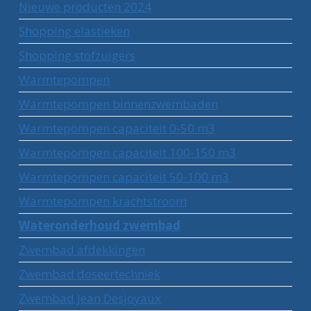
Nieuwe producten 2024
Shopping elastieken
Shopping stofzuigers
Warmtepompen
Warmtepompen binnenzwembaden
Warmtepompen capaciteit 0-50 m3
Warmtepompen capaciteit 100-150 m3
Warmtepompen capaciteit 50-100 m3
Warmtepompen krachtstroom
Wateronderhoud zwembad
Zwembad afdekkingen
Zwembad doseertechniek
Zwembad Jean Desjoyaux