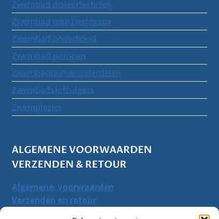
Zwembad doseertechniek
Zwembad Jean Desjoyaux
Zwembad onderhoud
Zwembad pompen
Zwembadpomp onderdelen
Zwembadstofzuigers
Zwemplezier
ALGEMENE VOORWAARDEN
VERZENDEN & RETOUR
Algemene voorwaarden
Verzenden en retour
Herroepingsrecht