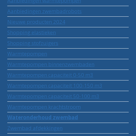
Aanbiedingen warmtepompen
Aanbiedingen zwembadrobots
Nieuwe producten 2024
Shopping elastieken
Shopping stofzuigers
Warmtepompen
Warmtepompen binnenzwembaden
Warmtepompen capaciteit 0-50 m3
Warmtepompen capaciteit 100-150 m3
Warmtepompen capaciteit 50-100 m3
Warmtepompen krachtstroom
Wateronderhoud zwembad
Zwembad afdekkingen