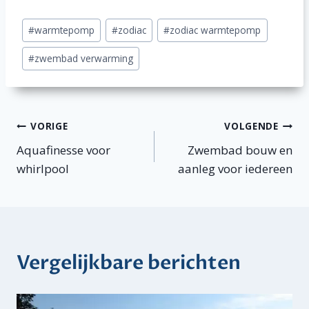
Bericht
#
warmtepomp
#
zodiac
#
zodiac warmtepomp
tags:
#
zwembad verwarming
Bericht
VORIGE
VOLGENDE
Aquafinesse voor
Zwembad bouw en
navigatie
whirlpool
aanleg voor iedereen
Vergelijkbare berichten