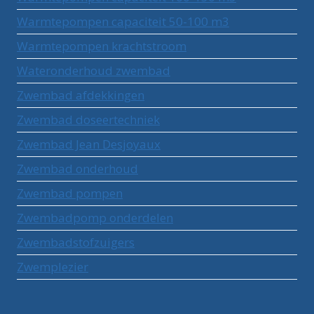
Warmtepompen capaciteit 50-100 m3
Warmtepompen krachtstroom
Wateronderhoud zwembad
Zwembad afdekkingen
Zwembad doseertechniek
Zwembad Jean Desjoyaux
Zwembad onderhoud
Zwembad pompen
Zwembadpomp onderdelen
Zwembadstofzuigers
Zwemplezier