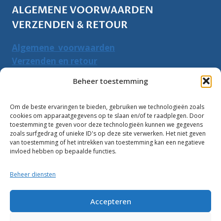
ALGEMENE VOORWAARDEN
VERZENDEN & RETOUR
Algemene voorwaarden
Verzenden en retour
Herroepingsrecht
Beheer toestemming
PRODUCTEN ZOEKEN
Om de beste ervaringen te bieden, gebruiken we technologieën zoals
cookies om apparaatgegevens op te slaan en/of te raadplegen. Door
Zoeken
toestemming te geven voor deze technologieën kunnen we gegevens
Zoeke
zoals surfgedrag of unieke ID's op deze site verwerken. Het niet geven
naar:
van toestemming of het intrekken van toestemming kan een negatieve
invloed hebben op bepaalde functies.
Klantbeoordelingen:
Beheer diensten
10
Accepteren