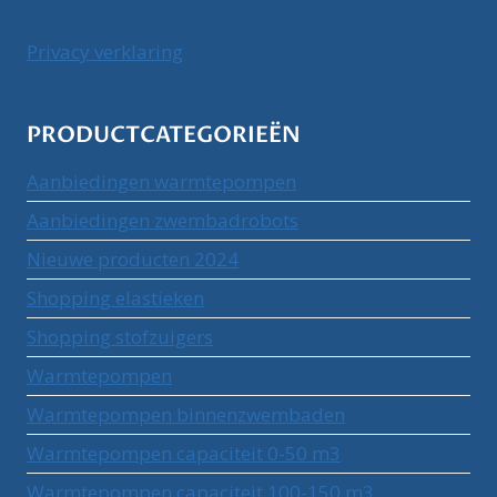
Privacy verklaring
PRODUCTCATEGORIEËN
Aanbiedingen warmtepompen
Aanbiedingen zwembadrobots
Nieuwe producten 2024
Shopping elastieken
Shopping stofzuigers
Warmtepompen
Warmtepompen binnenzwembaden
Warmtepompen capaciteit 0-50 m3
Warmtepompen capaciteit 100-150 m3