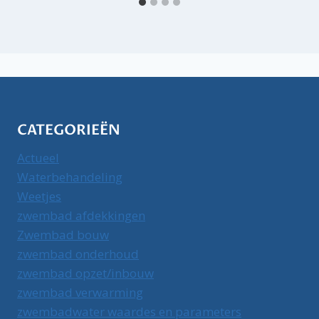
CATEGORIEËN
Actueel
Waterbehandeling
Weetjes
zwembad afdekkingen
Zwembad bouw
zwembad onderhoud
zwembad opzet/inbouw
zwembad verwarming
zwembadwater waardes en parameters