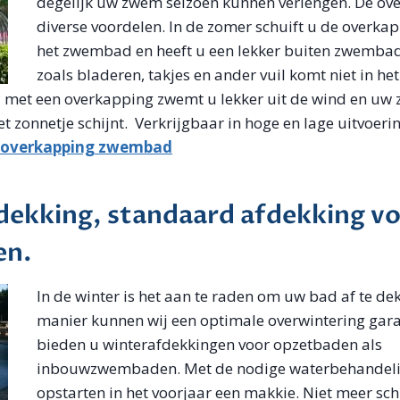
degelijk uw zwem seizoen kunnen verlengen. De ov
diverse voordelen. In de zomer schuift u de overka
het zwembad en heeft u een lekker buiten zwembad
zoals bladeren, takjes en ander vuil komt niet in h
e? met een overkapping zwemt u lekker uit de wind en u
 zonnetje schijnt. Verkrijgbaar in hoge en lage uitvoeri
overkapping zwembad
dekking, standaard afdekking v
en.
In de winter is het aan te raden om uw bad af te de
manier kunnen wij een optimale overwintering gar
bieden u winterafdekkingen voor opzetbaden als
inbouwzwembaden. Met de nodige waterbehandeli
opstarten in het voorjaar een makkie. Niet meer sc