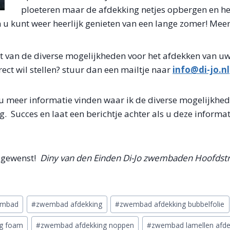
ploeteren maar de afdekking netjes opbergen en he
 u kunt weer heerlijk genieten van een lange zomer! Meer
cht van de diverse mogelijkheden voor het afdekken van 
rect wil stellen? stuur dan een mailtje naar
info@di-jo.nl
u meer informatie vinden waar ik de diverse mogelijkhe
eg. Succes en laat een berichtje achter als u deze informa
g gewenst!
Diny van den Einden Di-Jo zwembaden Hoofdstra
embad
#
zwembad afdekking
#
zwembad afdekking bubbelfolie
g foam
#
zwembad afdekking noppen
#
zwembad lamellen afde