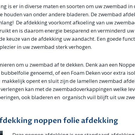
g is er in diverse maten en soorten om uw zwembad in de
j te houden van onder andere bladeren. De zwembad afde
enlang! De afdekking voorkomt afkoeling van uw zwembad
ebruikt en is daarom energie besparend en verminderd u
de keuze van de afdekking uw aandacht. Een goede func
 plezier in uw zwembad sterk verhogen.
manieren om u zwembad af te dekken. Denk aan een Noppe
f bubbelfolie genoemd, of een Foam Deken voor extra iso
 makkelijk opent en sluit zijn de lamellen zwembad afd
 verlengen kan met de zwembadoverkappingen welke leve
oeringen, ook bladeren en organisch vuil blijft uit uw z
dekking noppen folie afdekking
Deze noppen afdekking is een standaard afdekking