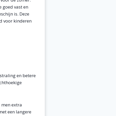
e goed vast en
chijn is. Deze
id voor kinderen
straling en betere
echthoekige
s men extra
 met een langere