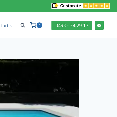
0493 - 34 29 17
tact
0