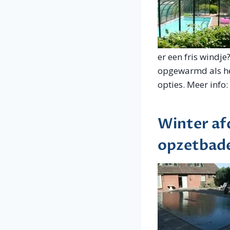
er een fris windj
opgewarmd als het
opties. Meer info:
Winter af
opzetbad