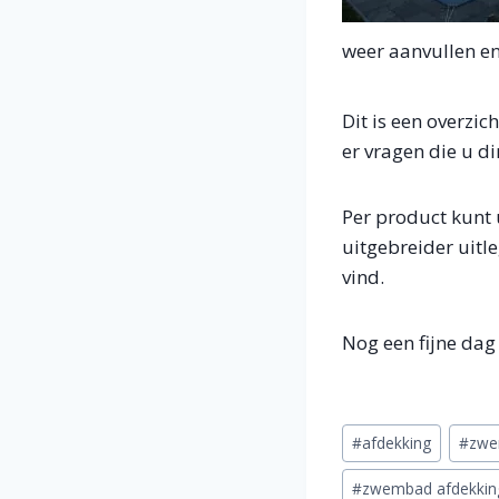
weer aanvullen en
Dit is een overzi
er vragen die u di
Per product kunt 
uitgebreider uitl
vind.
Nog een fijne da
Bericht
#
afdekking
#
zw
tags:
#
zwembad afdekkin