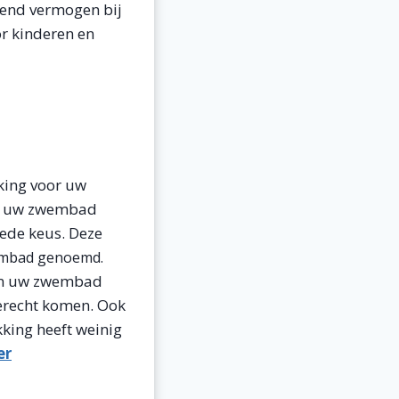
mend vermogen bij
or kinderen en
king voor uw
it uw zwembad
ede keus. Deze
wembad genoemd.
t in uw zwembad
erecht komen. Ook
king heeft weinig
er