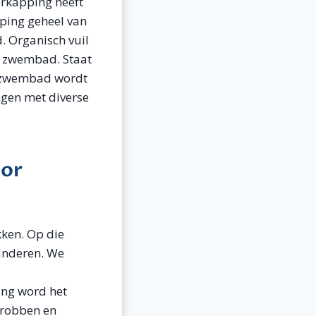
erkapping heeft
pping geheel van
. Organisch vuil
et zwembad. Staat
w zwembad wordt
ngen met diverse
oor
kken. Op die
anderen. We
ng word het
hrobben en