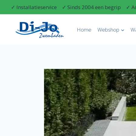
Doorgaan
✓ Installatieservice
✓ Sinds 2004 een begrip
✓ A
naar
inhoud
Home
Webshop
W