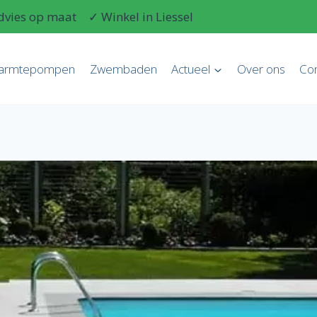
dvies op maat
✓ Winkel in Liessel
armtepompen
Zwembaden
Actueel
Over ons
Con