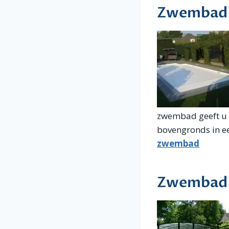
Zwembad a
zwembad geeft u n
bovengronds in e
zwembad
Zwembad 