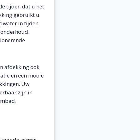
 tijden dat u het
kking gebruikt u
water in tijden
w onderhoud.
tionerende
n afdekking ook
latie en een mooie
ekkingen. Uw
rbaar zijn in
wembad.
 voor de zomer.