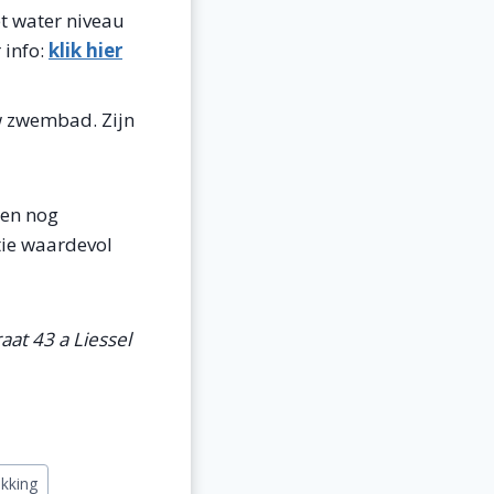
t water niveau
 info:
klik hier
uw zwembad. Zijn
den nog
tie waardevol
at 43 a Liessel
kking